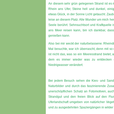
An diesem sehr grün gelegenen Strand ist es m
Rhein ans Ufer, Steine hell und dunkel, einig
etwas Glück, in der Sonne Licht getaucht. Zaube
leise an diesem Platz. Alle Wunder um mich he
Seele berührt. Sehnsuchtsort und Kraftquelle i
ans Meer reisen kann, bin ich dankbar, dass
genießen kann.
Also bei mir weckt der naturbelassene. Rheindi
Mal besuchte, war ich überrascht, denn mit so 
ist nicht das, was so ein Meeresstrand bietet, a
dem es immer wieder was zu entdecken gi
Niedrigwasser verändert.
Bei jedem Besuch sehen die Kies- und Sand
Naturbilder und durch das faszinierende Zus
unerschöpflichen Schatz an Fotomotiven, auc
Strandgut und den freien Blick auf den Flu
Uferlandschaft umgeben von natürlicher Veget
und zu ausgedehnten Spaziergängen in wilder S