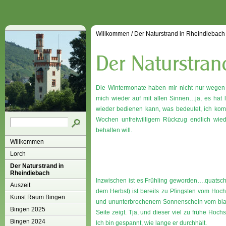
Willkommen
/
Der Naturstrand in Rheindiebach
Die Wintermonate haben mir nicht nur wegen G
mich wieder auf mit allen Sinnen…ja, es hat l
wieder bedienen kann, was bedeutet, ich kom
Wochen unfreiwilligem Rückzug endlich wiede
behalten will.
Willkommen
Lorch
Der Naturstrand in
Rheindiebach
Inzwischen ist es Frühling geworden….quatsc
Auszeit
dem Herbst) ist bereits zu Pfingsten vom Hoc
Kunst Raum Bingen
und ununterbrochenem Sonnenschein vom bla
Bingen 2025
Seite zeigt. Tja, und dieser viel zu frühe Ho
Bingen 2024
Ich bin gespannt, wie lange er durchhält.