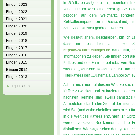
im Städtchen aufgebaut hat, imponiert mir s
Bingen 2023
Verkaufsraum wird eine recht große Pale
Bingen 2022
bezogen auf dem Weltmarkt, sondern 
Bingen 2021
Rohkaffeeimporteuren in Deutschland, mi
Bingen 2020
Schutz der Umwelt gefördert werden.
Bingen 2019
Wie gesagt, ähem, geschrieben, bin ich La
Bingen 2018
dass mir jetzt hier an dieser Stel
Bingen 2017
http://www.kaffeeklingler.de
dabei hilft, 
Bingen 2016
Informationen zu geben. Sie finden dort al
Bingen 2015
Kaffees und des Familienbetriebs, von Neu
was die „Deutsche Röstergilde“ ist und 
Bingen 2014
Filterkaffees den „Guatemala Lampocoy“ jew
Bingen 2013
Ach ja, nicht nur auf diesem Weg versucht 
Impressum
Kaffee zu wecken und zu forcieren, sonder
nächsten Termine sind jeweils samstags
Anmedeformular finden Sie auf der Interne
wird Sie (und wahrscheinlich auch mich) f
in die Welt des Kaffees entführen. 14 Spi
werden verkostet, Sie können all Ihre Fr
diskutieren. Wie sagte schon der Lyriker und