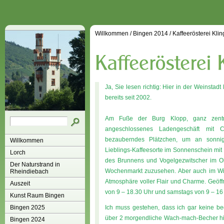
Willkommen
/
Bingen 2014
/
Kaffeerösterei Klin
Ja, Sie lesen richtig: Hier in der Weinstadt
bereits seit 2002.
Am Fuße der Burg Klopp, ganz zentr
angeschlossenes Ladengeschäft mit C
bezauberndes Plätzchen, um an sonnig
Willkommen
Lieblings-Kaffeesorte im Sonnenschein mit 
Lorch
des Brunnens und Vogelgezwitscher im Oh
Der Naturstrand in
Wochenmarkt zuzusehen. Aber auch im Win
Rheindiebach
Atmosphäre voller Flair und Charme. Geöffn
Auszeit
von 9 – 18.30 Uhr und samstags von 9 – 16
Kunst Raum Bingen
Bingen 2025
Ich muss gestehen, dass ich gar keine beg
über 2 morgendliche Wach-mach-Becher hina
Bingen 2024