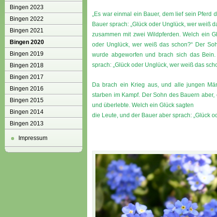
Bingen 2023
„Es war einmal ein Bauer, dem lief sein Pferd 
Bingen 2022
Bauer sprach: „Glück oder Unglück, wer weiß da
Bingen 2021
zusammen mit zwei Wildpferden. Welch ein Gl
Bingen 2020
oder Unglück, wer weiß das schon?“ Der Sohn
Bingen 2019
wurde abgeworfen und brach sich das Bein.
sprach: „Glück oder Unglück, wer weiß das sch
Bingen 2018
Bingen 2017
Da brach ein Krieg aus, und alle jungen Mä
Bingen 2016
starben im Kampf. Der Sohn des Bauern aber, 
Bingen 2015
und überlebte. Welch ein Glück sagten
Bingen 2014
die Leute, und der Bauer aber sprach: „Glück 
Bingen 2013
Impressum