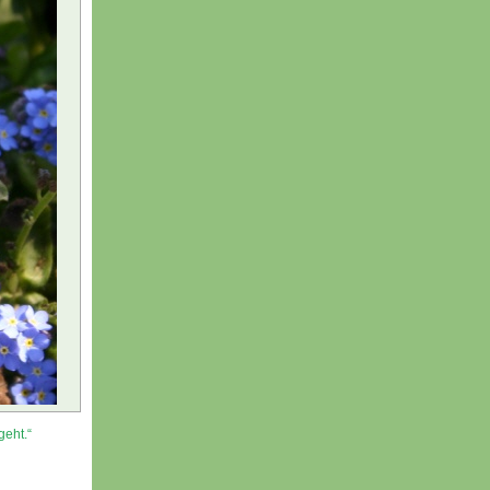
geht.“