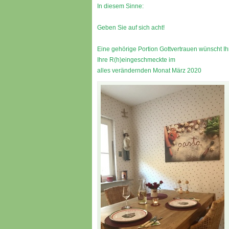
In diesem Sinne:
Geben Sie auf sich acht!
Eine gehörige Portion Gottvertrauen wünscht I
Ihre R(h)eingeschmeckte im
alles verändernden Monat März 2020