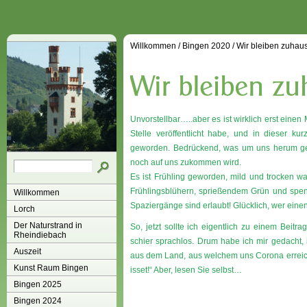
Willkommen
/
Bingen 2020
/
Wir bleiben zuhau
Unvorstellbar…..aber es ist wirklich erst einen 
Stelle veröffentlicht habe, und in dieser ku
geworden. Bedrückend, was um uns herum ge
noch auf uns zukommen wird.
Es ist Frühling geworden, mild und trocken w
Frühlingsblühern, sprießendem Grün und spend
Willkommen
Spaziergänge sind erlaubt! Glücklich, wer eine
Lorch
Der Naturstrand in
So, jetzt sollte ich eigentlich zu einem Beitr
Rheindiebach
schier sprachlos. Drum habe ich mir gedacht, 
Auszeit
aus dem Land, aus welchem uns Corona erreichte
Kunst Raum Bingen
isset!“ Aber, lesen Sie selbst…
Bingen 2025
Bingen 2024