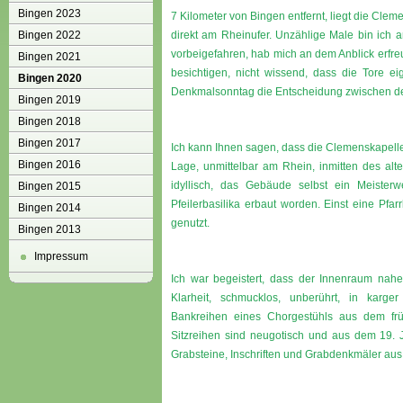
Bingen 2023
7 Kilometer von Bingen entfernt, liegt die Cle
Bingen 2022
direkt am Rheinufer. Unzählige Male bin ich
vorbeigefahren, hab mich an dem Anblick erfr
Bingen 2021
besichtigen, nicht wissend, dass die Tore ei
Bingen 2020
Denkmalsonntag die Entscheidung zwischen den
Bingen 2019
Bingen 2018
Bingen 2017
Ich kann Ihnen sagen, dass die Clemenskapelle h
Bingen 2016
Lage, unmittelbar am Rhein, inmitten des alt
idyllisch, das Gebäude selbst ein Meisterw
Bingen 2015
Pfeilerbasilika erbaut worden. Einst eine Pfar
Bingen 2014
genutzt.
Bingen 2013
Impressum
Ich war begeistert, dass der Innenraum nahez
Klarheit, schmucklos, unberührt, in karge
Bankreihen eines Chorgestühls aus dem fr
Sitzreihen sind neugotisch und aus dem 19. 
Grabsteine, Inschriften und Grabdenkmäler aus 