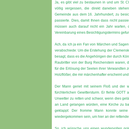
Ja, es gibt viel zu bestaunen in und um St. 
völlig vergessen, die direkt daneben steh
Gemeinde aus dem 16. Jahrhundert, zu besicht
passierte. Dies, damit Ihnen dass nicht passi
müssen auch darauf nicht ein Jahr warten, 
Vereinbarung eines Besichtigungstermins gefu
Ach, da ich ja ein Fan von Märchen und Sagen 
verabschiede: Um die Erstehung der Clemenskap
besagt, dass es die Angehörigen der durch Kön
Raubritter von der Burg Reichenstein waren, 
für die Erlösung der Seelen ihrer Verwandten 
Holzflößer, die mir märchenhafter erscheint und 
Der Mann geriet mit seinem Floß und der w
fürchterlichen Gewittersturm. Er flehte GOTT
Unwetter zu retten und schwor, wenn dies gelä
an Land gelangen würden, eine Kirche zu ba
geklappt: Der fromme Mann konnte seine F
wiedergekommen sein, um hier an der rettend
So, ich wünsche uns einen wundervollen gol