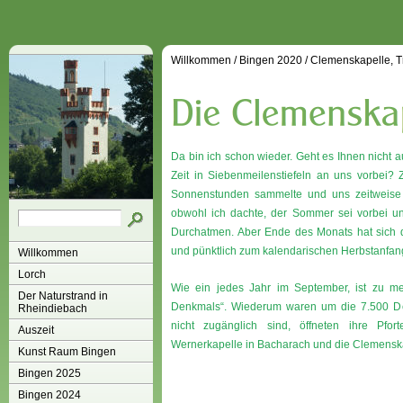
Willkommen
/
Bingen 2020
/
Clemenskapelle, T
Da bin ich schon wieder. Geht es Ihnen nicht au
Zeit in Siebenmeilenstiefeln an uns vorbei? 
Sonnenstunden sammelte und uns zeitweise 
obwohl ich dachte, der Sommer sei vorbei und
Durchatmen. Aber Ende des Monats hat sich d
und pünktlich zum kalendarischen Herbstanfang
Willkommen
Lorch
Wie ein jedes Jahr im September, ist zu m
Der Naturstrand in
Denkmals“. Wiederum waren um die 7.500 Den
Rheindiebach
nicht zugänglich sind, öffneten ihre Pf
Auszeit
Wernerkapelle in Bacharach und die Clemenskap
Kunst Raum Bingen
Bingen 2025
Bingen 2024