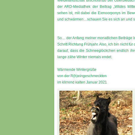
Weidelandschaft Bischofshub bei Oberdiebach“
der ARD-Mediathek der Beitrag „Wildes Mitt
sehen ist, mit dabei die Exmoorponys im Bewe
und schwärmen…schauen Sie es sich an und se
So… der Anfang meiner monatlichen Beiträge im
Schritt Richtung Frühjahr. Also, ich bin nicht f
darauf, dass die Schneeglöckchen endlich ih
lange zähe Winter niemals endet.
Wärmende Wintergrüße
von der R(h)eingeschmeckten
im klirrend kalten Januar 2021