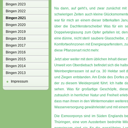
Bingen 2023
Na dann, auf geht’s, und zwar zunächst mit 
Bingen 2022
schwierigen Zeiten auch kleine Glücksmomen
Bingen 2021
war für mich an einem dieser bitterkalten Ja
Bingen 2020
über die Dachfensterscheibe! Was für ein s
Bingen 2019
Doppelverglasung zum Opfer gefallen ist, d
eine dünne, nicht steril saubere Glasscheibe,
Bingen 2018
Komfortwohnzonen mit Energiesparfenstern, zu 
Bingen 2017
diese Pflanzenart nicht mehr.
Bingen 2016
Bingen 2015
Jetzt aber weiter mit dem üblichen Inhalt dieser
Unweit von Oberdiebach befindet sich die hal
Bingen 2014
Weinbergterrassen ist auf ca. 30 Hektar sei
Bingen 2013
und Ziegen entstanden. Am Ende des Dorfes ze
Impressum
der zu diesem Weideprojekt führt. Ich hatte 
sehen. Was für großartige Geschöpfe, dies
zutraulich in herrlicher Natur und Freiheit erle
dass man ihnen in den Wintermonaten weiteres F
Wasserversorgung gewährleistet und mit einem 
Die Exmoorponys sind im Süden Englands be
Thüringen, eine vom Aussterben bedrohte Milch