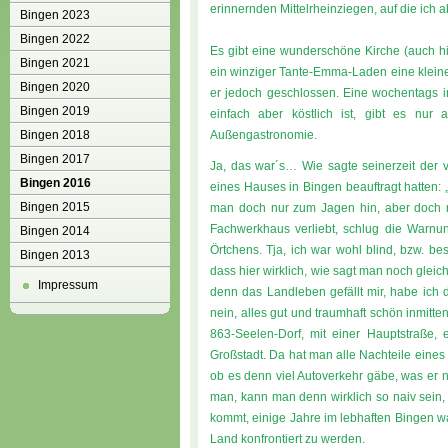
erinnernden Mittelrheinziegen, auf die ich
Bingen 2023
Bingen 2022
Es gibt eine wunderschöne Kirche (auch hi
Bingen 2021
ein winziger Tante-Emma-Laden eine kleine
Bingen 2020
er jedoch geschlossen. Eine wochentags i
Bingen 2019
einfach aber köstlich ist, gibt es nu
Bingen 2018
Außengastronomie.
Bingen 2017
Ja, das war´s… Wie sagte seinerzeit der 
Bingen 2016
eines Hauses in Bingen beauftragt hatten:
Bingen 2015
man doch nur zum Jagen hin, aber doch n
Fachwerkhaus verliebt, schlug die Warnun
Bingen 2014
Örtchens. Tja, ich war wohl blind, bzw. bes
Bingen 2013
dass hier wirklich, wie sagt man noch gleic
Impressum
denn das Landleben gefällt mir, habe ich 
nein, alles gut und traumhaft schön inmitten
863-Seelen-Dorf, mit einer Hauptstraße, 
Großstadt. Da hat man alle Nachteile eine
ob es denn viel Autoverkehr gäbe, was er na
man, kann man denn wirklich so naiv sein, 
kommt, einige Jahre im lebhaften Bingen w
Land konfrontiert zu werden.