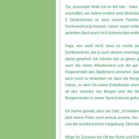
Tja, ansonsten finde ich es toll hier…habe
erschaffen, wir haben endlich eine Wohnkü
2 Gästezimmer, so dass unsere Familie
Ferienwohnung müssen, haben super nette 
geliebtes Bacharach ist 6 Autominuten entf
Naja, wer weiß nicht, dass es nichts a
Dorfbewohner, die ja auch diesem unerträgl
daran gewöhnt. Ich möchte das so gerne g
auch die vielen Wandersleut und die gu
Regierenden des Städtchens einsehen, das
auch noch zu bedenken ist, dass die Bürger
haben, zu dem ich meine Enkelkinder niemal
all den Vororten von Bingen sind die S
Bürgermeister in seiner Sprechstunde gefrag
Ich merke gerade, dass der Satz „Schreiben 
jetzt meine Fotos noch einmal ansehe, bin
und die wunderschöne Umgebung. Oberdieb
Möge Ihr Zuhause ein Ort der Ruhe und En