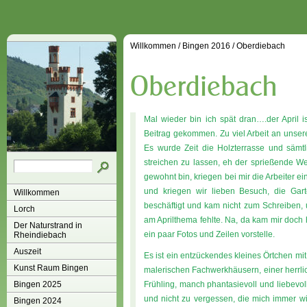
Willkommen
/
Bingen 2016
/
Oberdiebach
Mal wieder bin ich spät dran….der April i
Beitrag gekommen. Zu viel Arbeit an unse
Es wurde Zeit die Holzterrasse und sämt
streichen zu lassen, eh der sprießende W
gewohnt bin, kriegen bei mir die Arbeiter e
und kriegen wir lieben Besuch, die Gar
Willkommen
beschäftigt und kam nicht zum Schreiben, 
Lorch
am Aprilthema fehlte. Na, da kam mir doch 
Der Naturstrand in
ein paar Fotos und Zeilen vorstelle.
Rheindiebach
Auszeit
Es ist ein entzückendes kleines Örtchen m
Kunst Raum Bingen
malerischen Fachwerkhäusern, einer herrli
Bingen 2025
Frühling, manch phantasievoll und liebevo
und nicht zu vergessen, die mich immer 
Bingen 2024