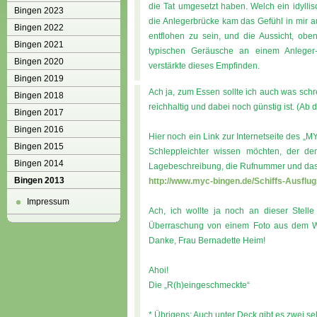
die Tat umgesetzt haben. Welch ein idyll
Bingen 2023
die Anlegerbrücke kam das Gefühl in mir 
Bingen 2022
entflohen zu sein, und die Aussicht, ob
Bingen 2021
typischen Geräusche an einem Anleger-H
Bingen 2020
verstärkte dieses Empfinden.
Bingen 2019
Ach ja, zum Essen sollte ich auch was schr
Bingen 2018
reichhaltig und dabei noch günstig ist. (A
Bingen 2017
Bingen 2016
Hier noch ein Link zur Internetseite des 
Bingen 2015
Schleppleichter wissen möchten, der de
Bingen 2014
Lagebeschreibung, die Rufnummer und das W
Bingen 2013
http://www.myc-bingen.de/Schiffs-Ausflu
Impressum
Ach, ich wollte ja noch an dieser Stell
Überraschung von einem Foto aus dem Woc
Danke, Frau Bernadette Heim!
Ahoi!
Die „R(h)eingeschmeckte“
* Übrigens: Auch unter Deck gibt es zwei 