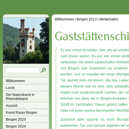
Willkommen
/
Bingen 2013
/
Winterhafen
Es war schon im letzten Jahr, als wir wie
zum Essen waren. Es war wie immer köstlic
verbunden mit einem zauberhaften Ambiente
von Bingen, war inzwischen zu unserem
worden, und so mussten wir unser Wohlgefü
Tür, kommt man mit denen, die das Laster
Willkommen
diesem Abend war es eine sehr sympathis
Lorch
Augen und ansteckendem Lachen, die uns a
Der Naturstrand in
erfuhren wir, dass sie in Bingen-Kempten
Rheindiebach
Schiff im Yachthafen. Davon gehört hatten
Auszeit
habe ich eines meiner favorisierten Wohlfüh
Kunst Raum Bingen
Bingen 2025
Zunächst aber dauerte es noch Monate,
realisierten. Tja, und danach ärgerten wir u
Bingen 2024