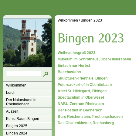
Willkommen
/
Bingen 2023
Weihnachtsgruß 2023
Museum im Schrothaus, Ober-Hilbersheim
Einfach nur Herbst
Bacchusfahrt
Skulpturen-Triennale, Bingen
Petersackerhof in Oberdiebach
Willkommen
Abtei St. Hildegard, Eibingen
Lorch
Spectaculum in Oberwesel
Der Naturstrand in
NABU-Zentrum Rheinauen
Rheindiebach
Der Posthof in Bacharach
Auszeit
Burg Reichenstein, Trechtingshausen
Kunst Raum Bingen
Das Oblatenkloster, Rochusberg
Bingen 2025
Bingen 2024