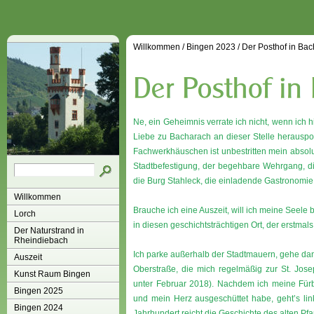
Willkommen
/
Bingen 2023
/
Der Posthof in Ba
Ne, ein Geheimnis verrate ich nicht, wenn ich
Liebe zu Bacharach an dieser Stelle herauspo
Fachwerkhäuschen ist unbestritten mein absolu
Stadtbefestigung, der begehbare Wehrgang, d
die Burg Stahleck, die einladende Gastronomie 
Willkommen
Brauche ich eine Auszeit, will ich meine Seel
Lorch
in diesen geschichtsträchtigen Ort, der erstmals
Der Naturstrand in
Rheindiebach
Ich parke außerhalb der Stadtmauern, gehe dan
Auszeit
Oberstraße, die mich regelmäßig zur St. Jose
Kunst Raum Bingen
unter Februar 2018). Nachdem ich meine Fürbi
Bingen 2025
und mein Herz ausgeschüttet habe, geht’s lin
Bingen 2024
Jahrhundert reicht die Geschichte des alten Pfa