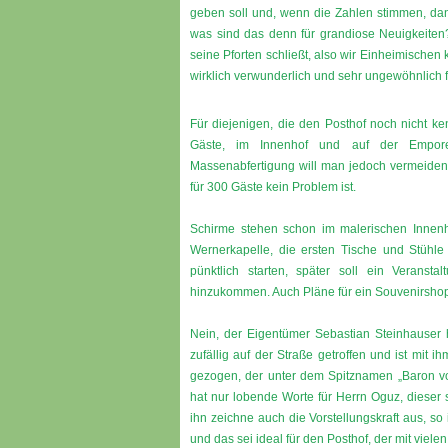
geben soll und, wenn die Zahlen stimmen, dan
was sind das denn für grandiose Neuigkeiten?
seine Pforten schließt, also wir Einheimischen
wirklich verwunderlich und sehr ungewöhnlich
Für diejenigen, die den Posthof noch nicht ken
Gäste, im Innenhof und auf der Empor
Massenabfertigung will man jedoch vermeiden.
für 300 Gäste kein Problem ist.
Schirme stehen schon im malerischen Innenh
Wernerkapelle, die ersten Tische und Stühle
pünktlich starten, später soll ein Veransta
hinzukommen. Auch Pläne für ein Souvenirshop
Nein, der Eigentümer Sebastian Steinhauser 
zufällig auf der Straße getroffen und ist mi
gezogen, der unter dem Spitznamen „Baron vo
hat nur lobende Worte für Herrn Oguz, dieser 
ihn zeichne auch die Vorstellungskraft aus, so 
und das sei ideal für den Posthof, der mit viel