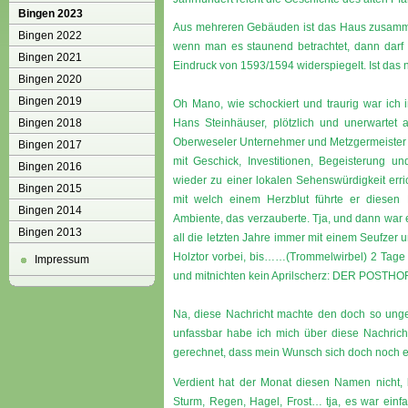
Bingen 2023
Aus mehreren Gebäuden ist das Haus zusammen
Bingen 2022
wenn man es staunend betrachtet, dann darf 
Bingen 2021
Eindruck von 1593/1594 widerspiegelt. Ist das n
Bingen 2020
Bingen 2019
Oh Mano, wie schockiert und traurig war ich 
Bingen 2018
Hans Steinhäuser, plötzlich und unerwartet
Oberweseler Unternehmer und Metzgermeister 
Bingen 2017
mit Geschick, Investitionen, Begeisterung
Bingen 2016
wieder zu einer lokalen Sehenswürdigkeit erri
Bingen 2015
mit welch einem Herzblut führte er diesen Be
Bingen 2014
Ambiente, das verzauberte. Tja, und dann war e
Bingen 2013
all die letzten Jahre immer mit einem Seufze
Holztor vorbei, bis……(Trommelwirbel) 2 Tage 
Impressum
und mitnichten kein Aprilscherz: DER POSTHO
Na, diese Nachricht machte den doch so ung
unfassbar habe ich mich über diese Nachricht 
gerechnet, dass mein Wunsch sich doch noch erf
Verdient hat der Monat diesen Namen nicht, b
Sturm, Regen, Hagel, Frost… tja, es war ein